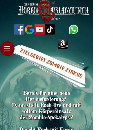
Bereit für eine neue
Herausforderung?
Dann stellt Euch live und mit
vollem Körpereinsatz
der Zombie-Apokalypse!
Begebt Euch mit Euren